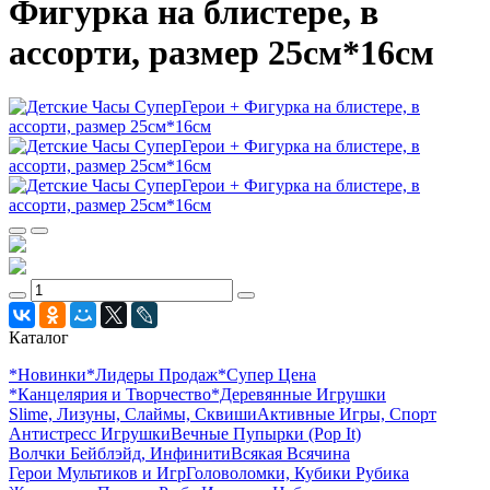
Фигурка на блистере, в
ассорти, размер 25см*16см
Каталог
*Новинки
*Лидеры Продаж
*Супер Цена
*Канцелярия и Творчество
*Деревянные Игрушки
Slime, Лизуны, Слаймы, Сквиши
Активные Игры, Спорт
Антистресс Игрушки
Вечные Пупырки (Pop It)
Волчки Бейблэйд, Инфинити
Всякая Всячина
Герои Мультиков и Игр
Головоломки, Кубики Рубика