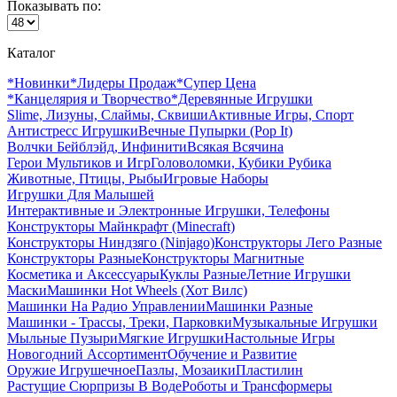
Показывать по:
Каталог
*Новинки
*Лидеры Продаж
*Супер Цена
*Канцелярия и Творчество
*Деревянные Игрушки
Slime, Лизуны, Слаймы, Сквиши
Активные Игры, Спорт
Антистресс Игрушки
Вечные Пупырки (Pop It)
Волчки Бейблэйд, Инфинити
Всякая Всячина
Герои Мультиков и Игр
Головоломки, Кубики Рубика
Животные, Птицы, Рыбы
Игровые Наборы
Игрушки Для Малышей
Интерактивные и Электронные Игрушки, Телефоны
Конструкторы Майнкрафт (Minecraft)
Конструкторы Ниндзяго (Ninjago)
Конструкторы Лего Разные
Конструкторы Разные
Конструкторы Магнитные
Косметика и Аксессуары
Куклы Разные
Летние Игрушки
Маски
Машинки Hot Wheels (Хот Вилс)
Машинки На Радио Управлении
Машинки Разные
Машинки - Трассы, Треки, Парковки
Музыкальные Игрушки
Мыльные Пузыри
Мягкие Игрушки
Настольные Игры
Новогодний Ассортимент
Обучение и Развитие
Оружие Игрушечное
Пазлы, Мозаики
Пластилин
Растущие Сюрпризы В Воде
Роботы и Трансформеры