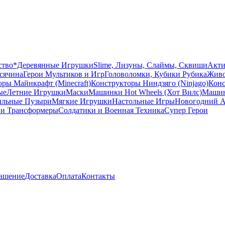
ство
*Деревянные Игрушки
Slime, Лизуны, Слаймы, Сквиши
Акти
сячина
Герои Мультиков и Игр
Головоломки, Кубики Рубика
Живо
ры Майнкрафт (Minecraft)
Конструкторы Ниндзяго (Ninjago)
Конс
ые
Летние Игрушки
Маски
Машинки Hot Wheels (Хот Вилс)
Машин
льные Пузыри
Мягкие Игрушки
Настольные Игры
Новогодний А
 и Трансформеры
Солдатики и Военная Техника
Супер Герои
лашение
Доставка
Оплата
Контакты