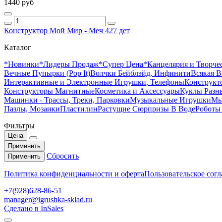
1440 руб
Конструктор Мой Мир - Меч 427 дет
Каталог
*Новинки
*Лидеры Продаж
*Супер Цена
*Канцелярия и Творче
Вечные Пупырки (Pop It)
Волчки Бейблэйд, Инфинити
Всякая В
Интерактивные и Электронные Игрушки, Телефоны
Конструкто
Конструкторы Магнитные
Косметика и Аксессуары
Куклы Разн
Машинки - Трассы, Треки, Парковки
Музыкальные Игрушки
Мы
Пазлы, Мозаики
Пластилин
Растущие Сюрпризы В Воде
Роботы
Фильтры
Цена
Применить
Сбросить
Применить
Политика конфиденциальности и оферта
Пользовательское сог
+7(928)628-86-51
manager@igrushka-sklad.ru
Сделано в InSales