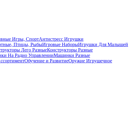
вные Игры, Спорт
Антистресс Игрушки
тные, Птицы, Рыбы
Игровые Наборы
Игрушки Для Малышей
трукторы Лего Разные
Конструкторы Разные
ки На Радио Управлении
Машинки Разные
ссортимент
Обучение и Развитие
Оружие Игрушечное