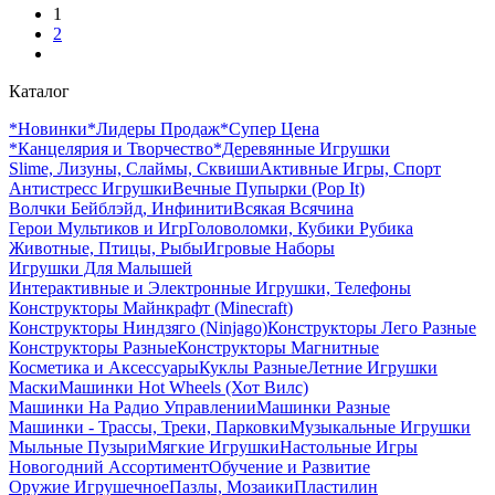
1
2
Каталог
*Новинки
*Лидеры Продаж
*Супер Цена
*Канцелярия и Творчество
*Деревянные Игрушки
Slime, Лизуны, Слаймы, Сквиши
Активные Игры, Спорт
Антистресс Игрушки
Вечные Пупырки (Pop It)
Волчки Бейблэйд, Инфинити
Всякая Всячина
Герои Мультиков и Игр
Головоломки, Кубики Рубика
Животные, Птицы, Рыбы
Игровые Наборы
Игрушки Для Малышей
Интерактивные и Электронные Игрушки, Телефоны
Конструкторы Майнкрафт (Minecraft)
Конструкторы Ниндзяго (Ninjago)
Конструкторы Лего Разные
Конструкторы Разные
Конструкторы Магнитные
Косметика и Аксессуары
Куклы Разные
Летние Игрушки
Маски
Машинки Hot Wheels (Хот Вилс)
Машинки На Радио Управлении
Машинки Разные
Машинки - Трассы, Треки, Парковки
Музыкальные Игрушки
Мыльные Пузыри
Мягкие Игрушки
Настольные Игры
Новогодний Ассортимент
Обучение и Развитие
Оружие Игрушечное
Пазлы, Мозаики
Пластилин