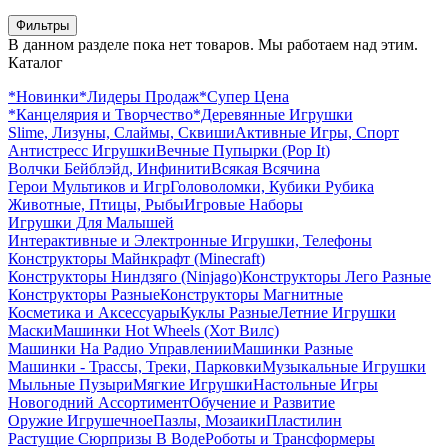
Фильтры
В данном разделе пока нет товаров. Мы работаем над этим.
Каталог
*Новинки
*Лидеры Продаж
*Супер Цена
*Канцелярия и Творчество
*Деревянные Игрушки
Slime, Лизуны, Слаймы, Сквиши
Активные Игры, Спорт
Антистресс Игрушки
Вечные Пупырки (Pop It)
Волчки Бейблэйд, Инфинити
Всякая Всячина
Герои Мультиков и Игр
Головоломки, Кубики Рубика
Животные, Птицы, Рыбы
Игровые Наборы
Игрушки Для Малышей
Интерактивные и Электронные Игрушки, Телефоны
Конструкторы Майнкрафт (Minecraft)
Конструкторы Ниндзяго (Ninjago)
Конструкторы Лего Разные
Конструкторы Разные
Конструкторы Магнитные
Косметика и Аксессуары
Куклы Разные
Летние Игрушки
Маски
Машинки Hot Wheels (Хот Вилс)
Машинки На Радио Управлении
Машинки Разные
Машинки - Трассы, Треки, Парковки
Музыкальные Игрушки
Мыльные Пузыри
Мягкие Игрушки
Настольные Игры
Новогодний Ассортимент
Обучение и Развитие
Оружие Игрушечное
Пазлы, Мозаики
Пластилин
Растущие Сюрпризы В Воде
Роботы и Трансформеры