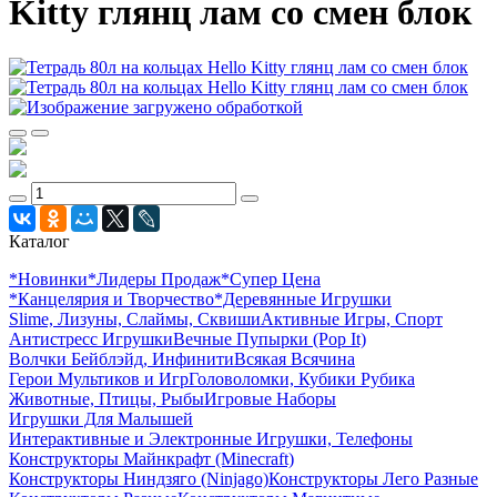
Kitty глянц лам со смен блок
Каталог
*Новинки
*Лидеры Продаж
*Супер Цена
*Канцелярия и Творчество
*Деревянные Игрушки
Slime, Лизуны, Слаймы, Сквиши
Активные Игры, Спорт
Антистресс Игрушки
Вечные Пупырки (Pop It)
Волчки Бейблэйд, Инфинити
Всякая Всячина
Герои Мультиков и Игр
Головоломки, Кубики Рубика
Животные, Птицы, Рыбы
Игровые Наборы
Игрушки Для Малышей
Интерактивные и Электронные Игрушки, Телефоны
Конструкторы Майнкрафт (Minecraft)
Конструкторы Ниндзяго (Ninjago)
Конструкторы Лего Разные