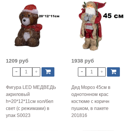
1209 руб
1938 руб
Фигура LED МЕДВЕДЬ
Дед Мороз 45см в
акриловый
однотонном крас
h≈20*12*11см хол/бел
костюме с коричн
свет (с режимами) в
пушком, в пакете
упак S0023
201816