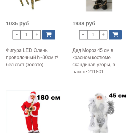
1035 руб
1938 руб
Фигура LED Олень
Дед Мороз 45 см в
проволочный h~30см т/
красном костюме
бел свет (золото)
скандинав узоры, в
пакете 211801