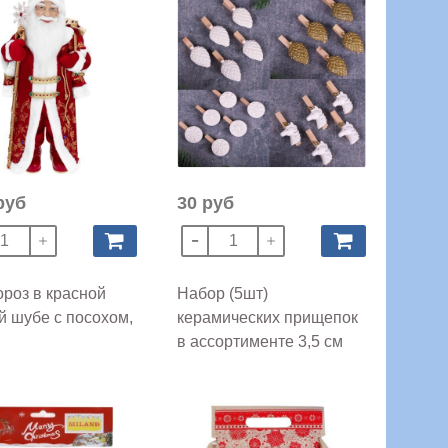
руб
30 руб
роз в красной
Набор (5шт)
й шубе с посохом,
керамических прищепок
в ассортименте 3,5 см