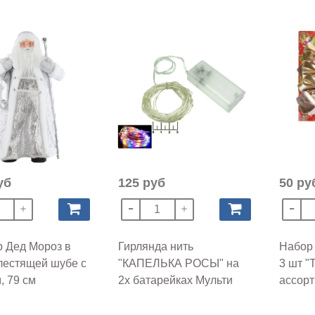
уб
125 руб
50 ру
 Дед Мороз в
Гирлянда нить
Набор 
лестящей шубе с
"КАПЕЛЬКА РОСЫ" на
3 шт "
, 79 см
2х батарейках Мульти
ассорт