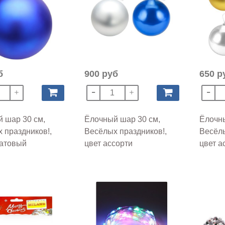
б
900 руб
650 р
 шар 30 см,
Ёлочный шар 30 см,
Ёлочны
 праздников!,
Весёлых праздников!,
Весёлы
матовый
цвет ассорти
цвет а