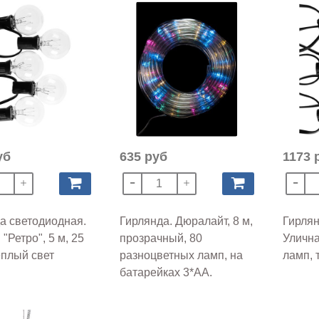
уб
635 руб
1173 
а светодиодная.
Гирлянда. Дюралайт, 8 м,
Гирлян
"Ретро", 5 м, 25
прозрачный, 80
Улична
еплый свет
разноцветных ламп, на
ламп, 
батарейках 3*AA.