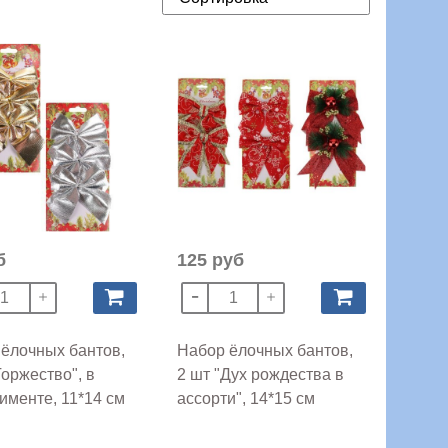
б
125 руб
ёлочных бантов,
Набор ёлочных бантов,
Торжество", в
2 шт "Дух рождества в
именте, 11*14 см
ассорти", 14*15 см