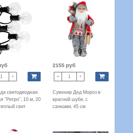
руб
2155 руб
да светодиодная.
Сувенир Дед Мороз в
я "Ретро", 10 м, 20
красной шубе, с
теплый свет
санками, 45 см