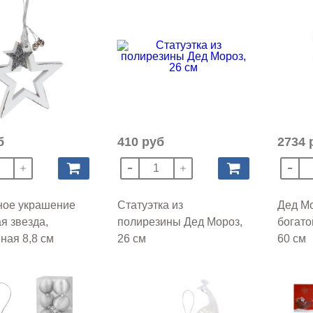
б
410 руб
2734 
ное украшение
Статуэтка из
Дед Мо
я звезда,
полирезины Дед Мороз,
богато
ная 8,8 см
26 см
60 см