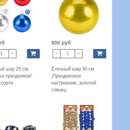
уб
900 руб
й шар 25 см,
Ёлочный шар 30 см
х праздников!
,Праздничное
ссорти
настроение, золотой
глянец