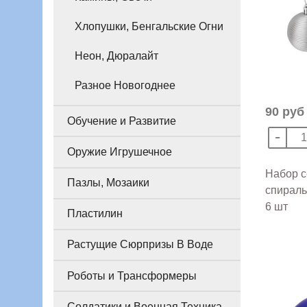
Хлопушки, Бенгальские Огни
Неон, Дюралайт
Разное Новогоднее
90 руб
Обучение и Развитие
Оружие Игрушечное
Набор 
Пазлы, Мозаики
спираль
6 шт
Пластилин
Растущие Сюрпризы В Воде
Роботы и Трансформеры
Солдатики и Военная Техника