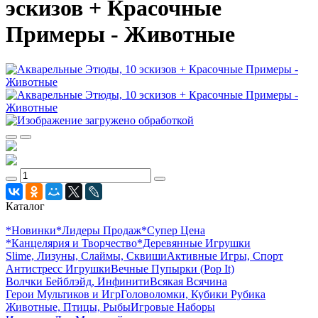
эскизов + Красочные
Примеры - Животные
Каталог
*Новинки
*Лидеры Продаж
*Супер Цена
*Канцелярия и Творчество
*Деревянные Игрушки
Slime, Лизуны, Слаймы, Сквиши
Активные Игры, Спорт
Антистресс Игрушки
Вечные Пупырки (Pop It)
Волчки Бейблэйд, Инфинити
Всякая Всячина
Герои Мультиков и Игр
Головоломки, Кубики Рубика
Животные, Птицы, Рыбы
Игровые Наборы