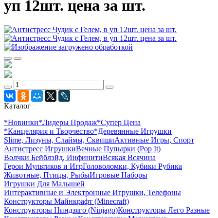
уп 12шт. цена за шт.
Каталог
*Новинки
*Лидеры Продаж
*Супер Цена
*Канцелярия и Творчество
*Деревянные Игрушки
Slime, Лизуны, Слаймы, Сквиши
Активные Игры, Спорт
Антистресс Игрушки
Вечные Пупырки (Pop It)
Волчки Бейблэйд, Инфинити
Всякая Всячина
Герои Мультиков и Игр
Головоломки, Кубики Рубика
Животные, Птицы, Рыбы
Игровые Наборы
Игрушки Для Малышей
Интерактивные и Электронные Игрушки, Телефоны
Конструкторы Майнкрафт (Minecraft)
Конструкторы Ниндзяго (Ninjago)
Конструкторы Лего Разные