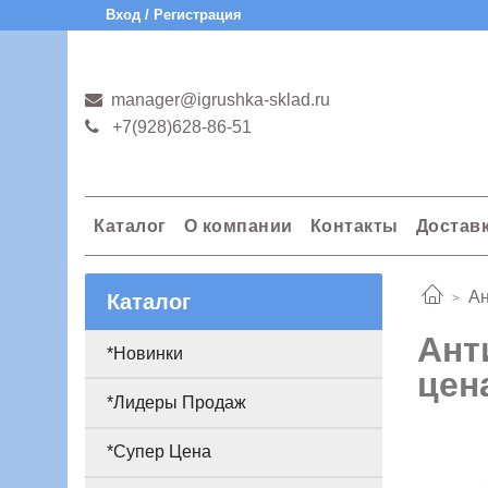
Вход / Регистрация
manager@igrushka-sklad.ru
+7(928)628-86-51
Каталог
О компании
Контакты
Достав
Ан
Каталог
Ант
*Новинки
цена
*Лидеры Продаж
*Супер Цена