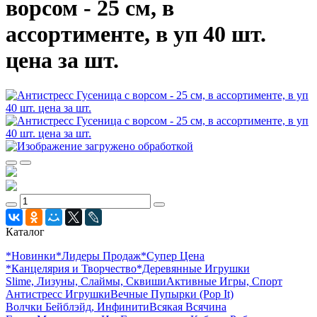
ворсом - 25 см, в
ассортименте, в уп 40 шт.
цена за шт.
Каталог
*Новинки
*Лидеры Продаж
*Супер Цена
*Канцелярия и Творчество
*Деревянные Игрушки
Slime, Лизуны, Слаймы, Сквиши
Активные Игры, Спорт
Антистресс Игрушки
Вечные Пупырки (Pop It)
Волчки Бейблэйд, Инфинити
Всякая Всячина