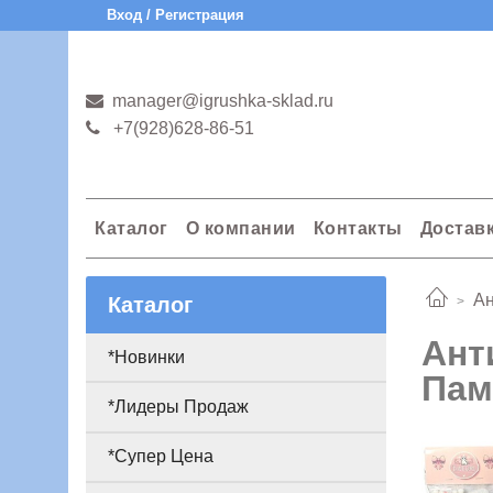
Вход / Регистрация
manager@igrushka-sklad.ru
+7(928)628-86-51
Каталог
О компании
Контакты
Достав
Ан
Каталог
Ант
*Новинки
Пам
*Лидеры Продаж
*Супер Цена