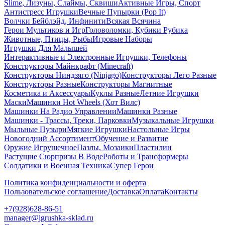
Slime, Лизуны, Слаймы, Сквиши
Активные Игры, Спорт
Антистресс Игрушки
Вечные Пупырки (Pop It)
Волчки Бейблэйд, Инфинити
Всякая Всячина
Герои Мультиков и Игр
Головоломки, Кубики Рубика
Животные, Птицы, Рыбы
Игровые Наборы
Игрушки Для Малышей
Интерактивные и Электронные Игрушки, Телефоны
Конструкторы Майнкрафт (Minecraft)
Конструкторы Ниндзяго (Ninjago)
Конструкторы Лего Разные
Конструкторы Разные
Конструкторы Магнитные
Косметика и Аксессуары
Куклы Разные
Летние Игрушки
Маски
Машинки Hot Wheels (Хот Вилс)
Машинки На Радио Управлении
Машинки Разные
Машинки - Трассы, Треки, Парковки
Музыкальные Игрушки
Мыльные Пузыри
Мягкие Игрушки
Настольные Игры
Новогодний Ассортимент
Обучение и Развитие
Оружие Игрушечное
Пазлы, Мозаики
Пластилин
Растущие Сюрпризы В Воде
Роботы и Трансформеры
Солдатики и Военная Техника
Супер Герои
Политика конфиденциальности и оферта
Пользовательское соглашение
Доставка
Оплата
Контакты
+7(928)628-86-51
manager@igrushka-sklad.ru