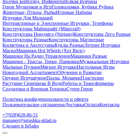
Волчки Бейблэйд, Инфинити
Всякая Всячина
Герои Мультиков и Игр
Головоломки, Кубики Рубика
Животные, Птицы, Рыбы
Игровые Наборы
Игрушки Для Малышей
Интерактивные и Электронные Игрушки, Телефоны
Конструкторы Майнкрафт (Minecraft)
Конструкторы Ниндзяго (Ninjago)
Конструкторы Лего Разные
Конструкторы Разные
Конструкторы Магнитные
Косметика и Аксессуары
Куклы Разные
Летние Игрушки
Маски
Машинки Hot Wheels (Хот Вилс)
Машинки На Радио Управлении
Машинки Разные
Машинки - Трассы, Треки, Парковки
Музыкальные Игрушки
Мыльные Пузыри
Мягкие Игрушки
Настольные Игры
Новогодний Ассортимент
Обучение и Развитие
Оружие Игрушечное
Пазлы, Мозаики
Пластилин
Растущие Сюрпризы В Воде
Роботы и Трансформеры
Солдатики и Военная Техника
Супер Герои
Политика конфиденциальности и оферта
Пользовательское соглашение
Доставка
Оплата
Контакты
+7(928)628-86-51
manager@igrushka-sklad.ru
Сделано в InSales