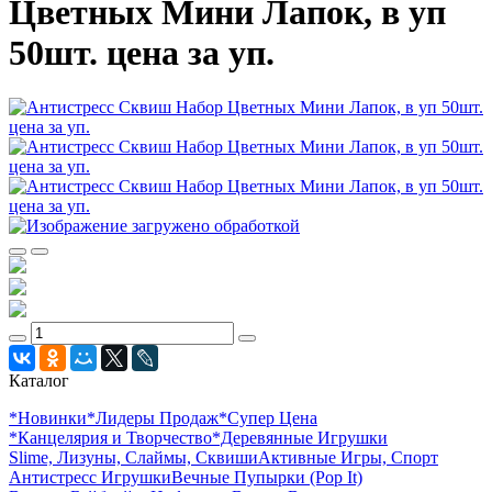
Цветных Мини Лапок, в уп
50шт. цена за уп.
Каталог
*Новинки
*Лидеры Продаж
*Супер Цена
*Канцелярия и Творчество
*Деревянные Игрушки
Slime, Лизуны, Слаймы, Сквиши
Активные Игры, Спорт
Антистресс Игрушки
Вечные Пупырки (Pop It)