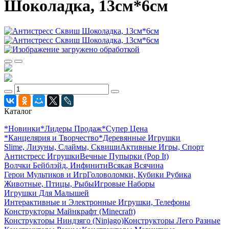
Шоколадка, 13см*6см
Каталог
*Новинки
*Лидеры Продаж
*Супер Цена
*Канцелярия и Творчество
*Деревянные Игрушки
Slime, Лизуны, Слаймы, Сквиши
Активные Игры, Спорт
Антистресс Игрушки
Вечные Пупырки (Pop It)
Волчки Бейблэйд, Инфинити
Всякая Всячина
Герои Мультиков и Игр
Головоломки, Кубики Рубика
Животные, Птицы, Рыбы
Игровые Наборы
Игрушки Для Малышей
Интерактивные и Электронные Игрушки, Телефоны
Конструкторы Майнкрафт (Minecraft)
Конструкторы Ниндзяго (Ninjago)
Конструкторы Лего Разные