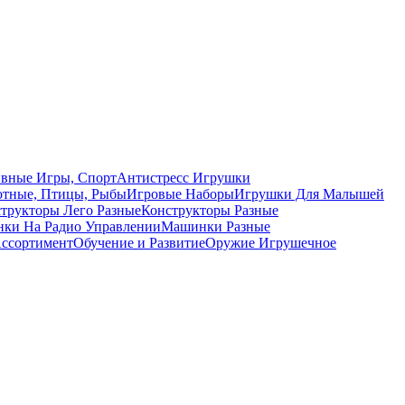
вные Игры, Спорт
Антистресс Игрушки
тные, Птицы, Рыбы
Игровые Наборы
Игрушки Для Малышей
трукторы Лего Разные
Конструкторы Разные
ки На Радио Управлении
Машинки Разные
ссортимент
Обучение и Развитие
Оружие Игрушечное