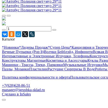
Каталог
*Новинки
*Лидеры Продаж
*Супер Цена
*Канцелярия и Творче
Вечные Пупырки (Pop It)
Волчки Бейблэйд, Инфинити
Всякая В
Интерактивные и Электронные Игрушки, Телефоны
Конструкто
Конструкторы Магнитные
Косметика и Аксессуары
Куклы Разн
Машинки - Трассы, Треки, Парковки
Музыкальные Игрушки
Мы
Пазлы, Мозаики
Пластилин
Растущие Сюрпризы В Воде
Роботы
Политика конфиденциальности и оферта
Пользовательское сог
+7(928)628-86-51
manager@igrushka-sklad.ru
Сделано в InSales