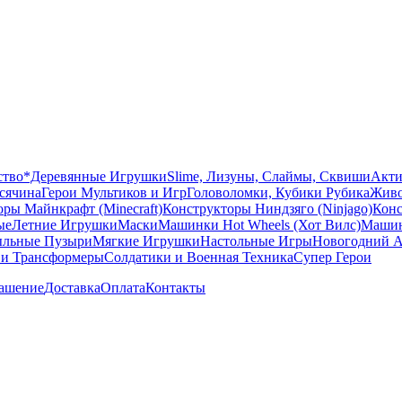
ство
*Деревянные Игрушки
Slime, Лизуны, Слаймы, Сквиши
Акти
сячина
Герои Мультиков и Игр
Головоломки, Кубики Рубика
Живо
ры Майнкрафт (Minecraft)
Конструкторы Ниндзяго (Ninjago)
Конс
ые
Летние Игрушки
Маски
Машинки Hot Wheels (Хот Вилс)
Машин
льные Пузыри
Мягкие Игрушки
Настольные Игры
Новогодний А
 и Трансформеры
Солдатики и Военная Техника
Супер Герои
лашение
Доставка
Оплата
Контакты