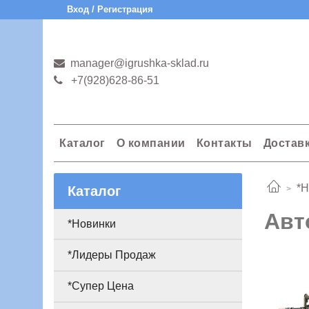
Вход / Регистрация
manager@igrushka-sklad.ru
+7(928)628-86-51
Каталог
О компании
Контакты
Достав
*Н
Каталог
Авт
*Новинки
*Лидеры Продаж
*Супер Цена