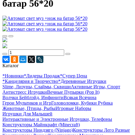
батар 56*20
Каталог
*Новинки
*Лидеры Продаж
*Супер Цена
*Канцелярия и Творчество
*Деревянные Игрушки
Slime, Лизуны, Слаймы, Сквиши
Активные Игры, Спорт
Антистресс Игрушки
Вечные Пупырки (Pop It)
Волчки Бейблэйд, Инфинити
Всякая Всячина
Герои Мультиков и Игр
Головоломки, Кубики Рубика
Животные, Птицы, Рыбы
Игровые Наборы
Игрушки Для Малышей
Интерактивные и Электронные Игрушки, Телефоны
Конструкторы Майнкрафт (Minecraft)
Конструкторы Ниндзяго (Ninjago)
Конструкторы Лего Разные