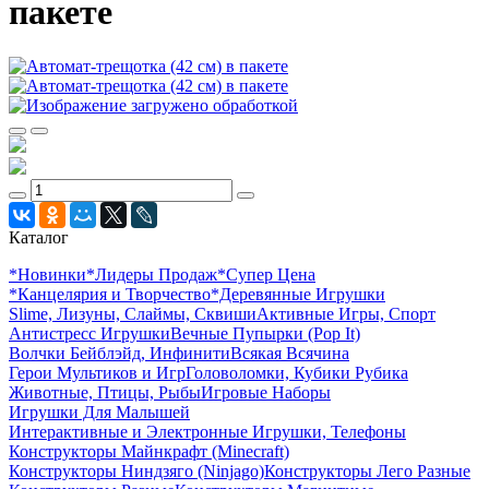
пакете
Каталог
*Новинки
*Лидеры Продаж
*Супер Цена
*Канцелярия и Творчество
*Деревянные Игрушки
Slime, Лизуны, Слаймы, Сквиши
Активные Игры, Спорт
Антистресс Игрушки
Вечные Пупырки (Pop It)
Волчки Бейблэйд, Инфинити
Всякая Всячина
Герои Мультиков и Игр
Головоломки, Кубики Рубика
Животные, Птицы, Рыбы
Игровые Наборы
Игрушки Для Малышей
Интерактивные и Электронные Игрушки, Телефоны
Конструкторы Майнкрафт (Minecraft)
Конструкторы Ниндзяго (Ninjago)
Конструкторы Лего Разные