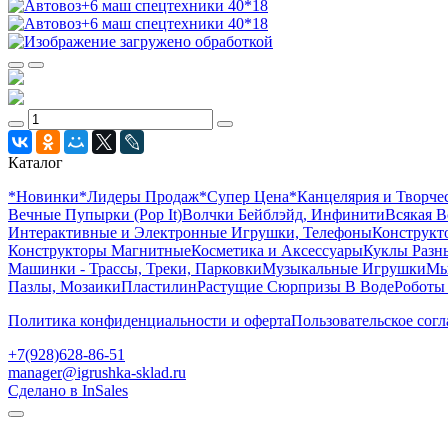
Каталог
*Новинки
*Лидеры Продаж
*Супер Цена
*Канцелярия и Творче
Вечные Пупырки (Pop It)
Волчки Бейблэйд, Инфинити
Всякая В
Интерактивные и Электронные Игрушки, Телефоны
Конструкто
Конструкторы Магнитные
Косметика и Аксессуары
Куклы Разн
Машинки - Трассы, Треки, Парковки
Музыкальные Игрушки
Мы
Пазлы, Мозаики
Пластилин
Растущие Сюрпризы В Воде
Роботы
Политика конфиденциальности и оферта
Пользовательское сог
+7(928)628-86-51
manager@igrushka-sklad.ru
Сделано в InSales