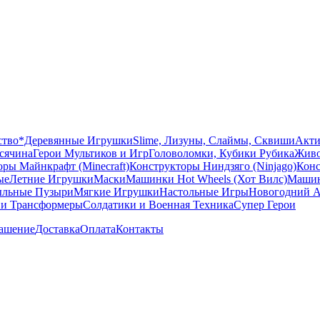
ство
*Деревянные Игрушки
Slime, Лизуны, Слаймы, Сквиши
Акти
сячина
Герои Мультиков и Игр
Головоломки, Кубики Рубика
Живо
ры Майнкрафт (Minecraft)
Конструкторы Ниндзяго (Ninjago)
Конс
ые
Летние Игрушки
Маски
Машинки Hot Wheels (Хот Вилс)
Машин
льные Пузыри
Мягкие Игрушки
Настольные Игры
Новогодний А
 и Трансформеры
Солдатики и Военная Техника
Супер Герои
лашение
Доставка
Оплата
Контакты