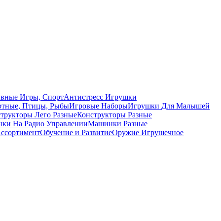
вные Игры, Спорт
Антистресс Игрушки
тные, Птицы, Рыбы
Игровые Наборы
Игрушки Для Малышей
трукторы Лего Разные
Конструкторы Разные
ки На Радио Управлении
Машинки Разные
ссортимент
Обучение и Развитие
Оружие Игрушечное