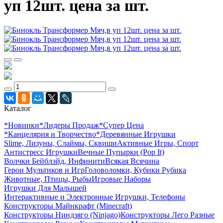
уп 12шт. цена за шт.
Каталог
*Новинки
*Лидеры Продаж
*Супер Цена
*Канцелярия и Творчество
*Деревянные Игрушки
Slime, Лизуны, Слаймы, Сквиши
Активные Игры, Спорт
Антистресс Игрушки
Вечные Пупырки (Pop It)
Волчки Бейблэйд, Инфинити
Всякая Всячина
Герои Мультиков и Игр
Головоломки, Кубики Рубика
Животные, Птицы, Рыбы
Игровые Наборы
Игрушки Для Малышей
Интерактивные и Электронные Игрушки, Телефоны
Конструкторы Майнкрафт (Minecraft)
Конструкторы Ниндзяго (Ninjago)
Конструкторы Лего Разные