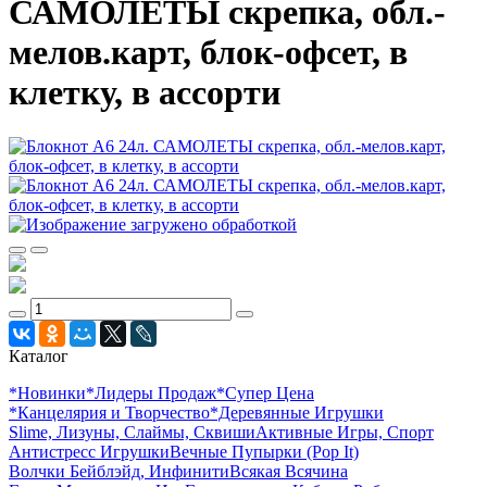
САМОЛЕТЫ скрепка, обл.-
мелов.карт, блок-офсет, в
клетку, в ассорти
Каталог
*Новинки
*Лидеры Продаж
*Супер Цена
*Канцелярия и Творчество
*Деревянные Игрушки
Slime, Лизуны, Слаймы, Сквиши
Активные Игры, Спорт
Антистресс Игрушки
Вечные Пупырки (Pop It)
Волчки Бейблэйд, Инфинити
Всякая Всячина