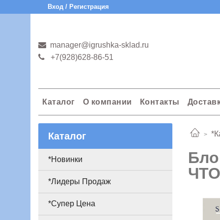
Вход / Регистрация
manager@igrushka-sklad.ru
+7(928)628-86-51
Каталог
О компании
Контакты
Достав
*К
Каталог
Бло
*Новинки
ЧТО
*Лидеры Продаж
*Супер Цена