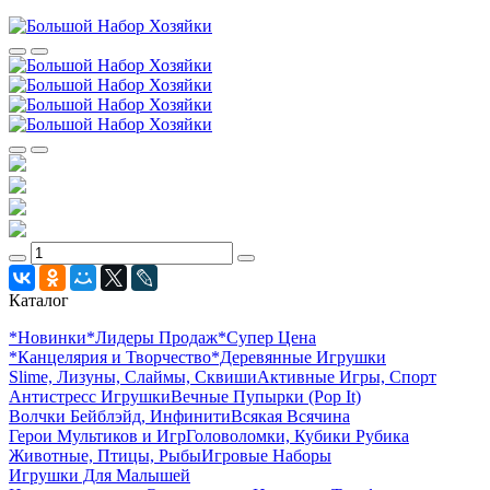
Каталог
*Новинки
*Лидеры Продаж
*Супер Цена
*Канцелярия и Творчество
*Деревянные Игрушки
Slime, Лизуны, Слаймы, Сквиши
Активные Игры, Спорт
Антистресс Игрушки
Вечные Пупырки (Pop It)
Волчки Бейблэйд, Инфинити
Всякая Всячина
Герои Мультиков и Игр
Головоломки, Кубики Рубика
Животные, Птицы, Рыбы
Игровые Наборы
Игрушки Для Малышей