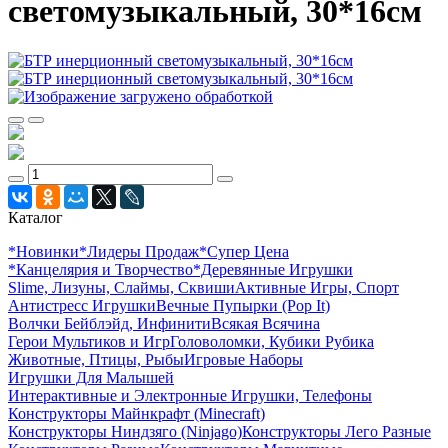
светомузыкальный, 30*16см
Каталог
*Новинки
*Лидеры Продаж
*Супер Цена
*Канцелярия и Творчество
*Деревянные Игрушки
Slime, Лизуны, Слаймы, Сквиши
Активные Игры, Спорт
Антистресс Игрушки
Вечные Пупырки (Pop It)
Волчки Бейблэйд, Инфинити
Всякая Всячина
Герои Мультиков и Игр
Головоломки, Кубики Рубика
Животные, Птицы, Рыбы
Игровые Наборы
Игрушки Для Малышей
Интерактивные и Электронные Игрушки, Телефоны
Конструкторы Майнкрафт (Minecraft)
Конструкторы Ниндзяго (Ninjago)
Конструкторы Лего Разные