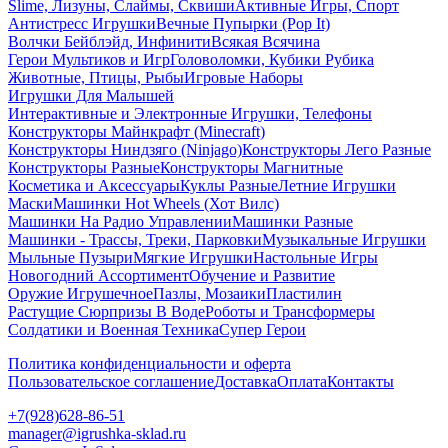
Slime, Лизуны, Слаймы, Сквиши
Активные Игры, Спорт
Антистресс Игрушки
Вечные Пупырки (Pop It)
Волчки Бейблэйд, Инфинити
Всякая Всячина
Герои Мультиков и Игр
Головоломки, Кубики Рубика
Животные, Птицы, Рыбы
Игровые Наборы
Игрушки Для Малышей
Интерактивные и Электронные Игрушки, Телефоны
Конструкторы Майнкрафт (Minecraft)
Конструкторы Ниндзяго (Ninjago)
Конструкторы Лего Разные
Конструкторы Разные
Конструкторы Магнитные
Косметика и Аксессуары
Куклы Разные
Летние Игрушки
Маски
Машинки Hot Wheels (Хот Вилс)
Машинки На Радио Управлении
Машинки Разные
Машинки - Трассы, Треки, Парковки
Музыкальные Игрушки
Мыльные Пузыри
Мягкие Игрушки
Настольные Игры
Новогодний Ассортимент
Обучение и Развитие
Оружие Игрушечное
Пазлы, Мозаики
Пластилин
Растущие Сюрпризы В Воде
Роботы и Трансформеры
Солдатики и Военная Техника
Супер Герои
Политика конфиденциальности и оферта
Пользовательское соглашение
Доставка
Оплата
Контакты
+7(928)628-86-51
manager@igrushka-sklad.ru