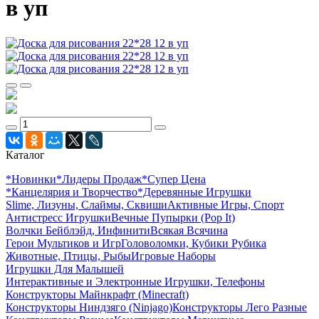
в уп
Каталог
*Новинки
*Лидеры Продаж
*Супер Цена
*Канцелярия и Творчество
*Деревянные Игрушки
Slime, Лизуны, Слаймы, Сквиши
Активные Игры, Спорт
Антистресс Игрушки
Вечные Пупырки (Pop It)
Волчки Бейблэйд, Инфинити
Всякая Всячина
Герои Мультиков и Игр
Головоломки, Кубики Рубика
Животные, Птицы, Рыбы
Игровые Наборы
Игрушки Для Малышей
Интерактивные и Электронные Игрушки, Телефоны
Конструкторы Майнкрафт (Minecraft)
Конструкторы Ниндзяго (Ninjago)
Конструкторы Лего Разные