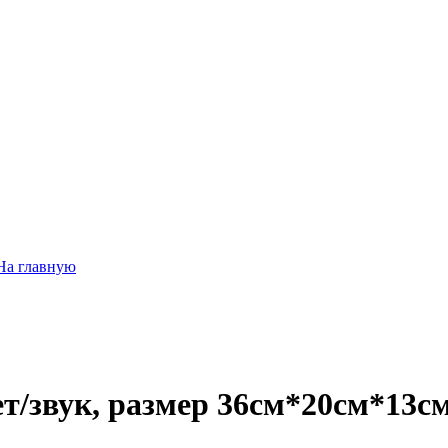
На главную
т/звук, размер 36см*20см*13с