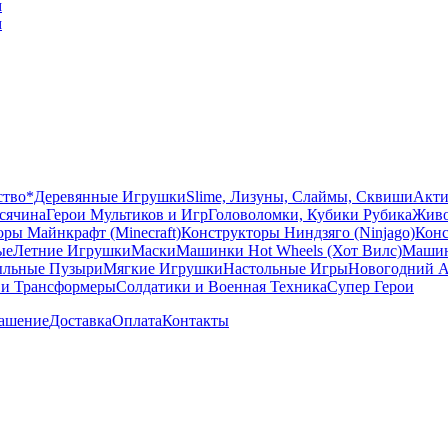
ство
*Деревянные Игрушки
Slime, Лизуны, Слаймы, Сквиши
Акти
сячина
Герои Мультиков и Игр
Головоломки, Кубики Рубика
Живо
ры Майнкрафт (Minecraft)
Конструкторы Ниндзяго (Ninjago)
Конс
ые
Летние Игрушки
Маски
Машинки Hot Wheels (Хот Вилс)
Машин
льные Пузыри
Мягкие Игрушки
Настольные Игры
Новогодний А
 и Трансформеры
Солдатики и Военная Техника
Супер Герои
лашение
Доставка
Оплата
Контакты