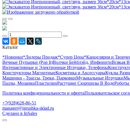
Каталог
*Новинки
*Лидеры Продаж
*Супер Цена
*Канцелярия и Творче
Вечные Пупырки (Pop It)
Волчки Бейблэйд, Инфинити
Всякая В
Интерактивные и Электронные Игрушки, Телефоны
Конструкто
Конструкторы Магнитные
Косметика и Аксессуары
Куклы Разн
Машинки - Трассы, Треки, Парковки
Музыкальные Игрушки
Мы
Пазлы, Мозаики
Пластилин
Растущие Сюрпризы В Воде
Роботы
Политика конфиденциальности и оферта
Пользовательское сог
+7(928)628-86-51
manager@igrushka-sklad.ru
Сделано в InSales