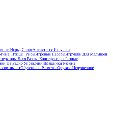
вные Игры, Спорт
Антистресс Игрушки
тные, Птицы, Рыбы
Игровые Наборы
Игрушки Для Малышей
трукторы Лего Разные
Конструкторы Разные
ки На Радио Управлении
Машинки Разные
ссортимент
Обучение и Развитие
Оружие Игрушечное