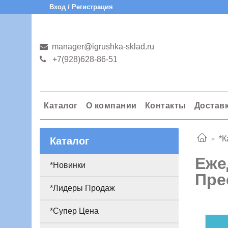
Вход / Регистрация
manager@igrushka-sklad.ru
+7(928)628-86-51
Каталог
О компании
Контакты
Достав
*К
Каталог
Еже
*Новинки
Пре
*Лидеры Продаж
*Супер Цена