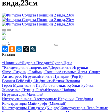
вида,23см
Каталог
*Новинки
*Лидеры Продаж
*Супер Цена
*Канцелярия и Творчество
*Деревянные Игрушки
Slime, Лизуны, Слаймы, Сквиши
Активные Игры, Спорт
Антистресс Игрушки
Вечные Пупырки (Pop It)
Волчки Бейблэйд, Инфинити
Всякая Всячина
Герои Мультиков и Игр
Головоломки, Кубики Рубика
Животные, Птицы, Рыбы
Игровые Наборы
Игрушки Для Малышей
Интерактивные и Электронные Игрушки, Телефоны
Конструкторы Майнкрафт (Minecraft)
Конструкторы Ниндзяго (Ninjago)
Конструкторы Лего Разные