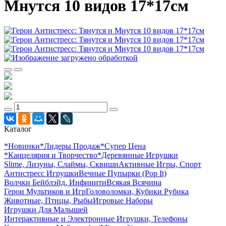
Мнутся 10 видов 17*17см
Каталог
*Новинки
*Лидеры Продаж
*Супер Цена
*Канцелярия и Творчество
*Деревянные Игрушки
Slime, Лизуны, Слаймы, Сквиши
Активные Игры, Спорт
Антистресс Игрушки
Вечные Пупырки (Pop It)
Волчки Бейблэйд, Инфинити
Всякая Всячина
Герои Мультиков и Игр
Головоломки, Кубики Рубика
Животные, Птицы, Рыбы
Игровые Наборы
Игрушки Для Малышей
Интерактивные и Электронные Игрушки, Телефоны