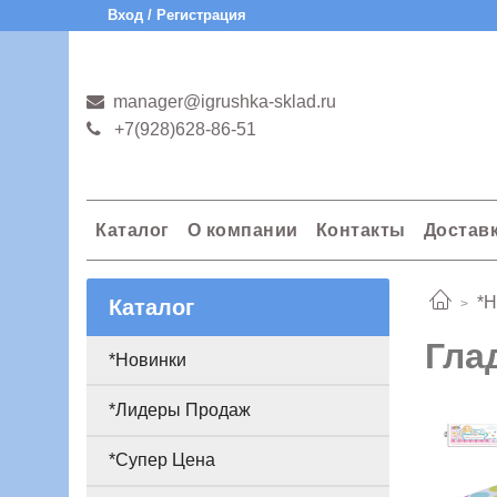
Вход / Регистрация
manager@igrushka-sklad.ru
+7(928)628-86-51
Каталог
О компании
Контакты
Достав
*Н
Каталог
Гла
*Новинки
*Лидеры Продаж
*Супер Цена