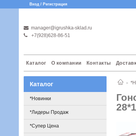
Вход / Регистрация
manager@igrushka-sklad.ru
+7(928)628-86-51
Каталог
О компании
Контакты
Достав
*Н
Каталог
Гон
*Новинки
28*
*Лидеры Продаж
*Супер Цена