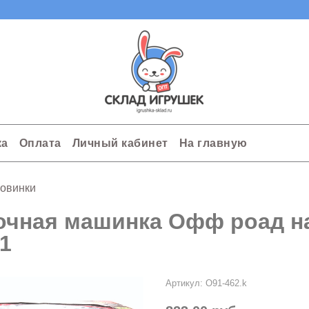
ка
Оплата
Личный кабинет
На главную
овинки
очная машинка Офф роад на
11
Артикул:
O91-462.k