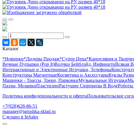
Каталог
*Новинки
*Лидеры Продаж
*Супер Цена
*Канцелярия и Творче
Вечные Пупырки (Pop It)
Волчки Бейблэйд, Инфинити
Всякая В
Интерактивные и Электронные Игрушки, Телефоны
Конструкто
Конструкторы Магнитные
Косметика и Аксессуары
Куклы Разн
Машинки - Трассы, Треки, Парковки
Музыкальные Игрушки
Мы
Пазлы, Мозаики
Пластилин
Растущие Сюрпризы В Воде
Роботы
Политика конфиденциальности и оферта
Пользовательское сог
+7(928)628-86-51
manager@igrushka-sklad.ru
Сделано в InSales