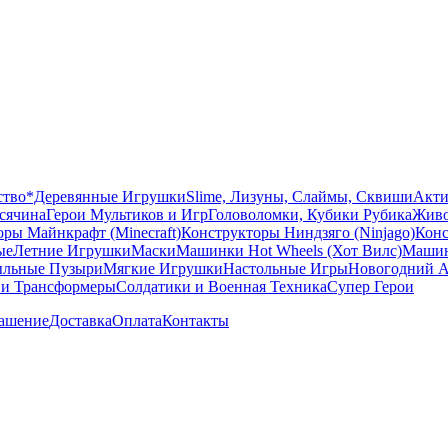
ство
*Деревянные Игрушки
Slime, Лизуны, Слаймы, Сквиши
Акти
сячина
Герои Мультиков и Игр
Головоломки, Кубики Рубика
Живо
ры Майнкрафт (Minecraft)
Конструкторы Ниндзяго (Ninjago)
Конс
ые
Летние Игрушки
Маски
Машинки Hot Wheels (Хот Вилс)
Машин
льные Пузыри
Мягкие Игрушки
Настольные Игры
Новогодний А
 и Трансформеры
Солдатики и Военная Техника
Супер Герои
лашение
Доставка
Оплата
Контакты