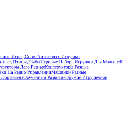
вные Игры, Спорт
Антистресс Игрушки
тные, Птицы, Рыбы
Игровые Наборы
Игрушки Для Малышей
трукторы Лего Разные
Конструкторы Разные
ки На Радио Управлении
Машинки Разные
ссортимент
Обучение и Развитие
Оружие Игрушечное