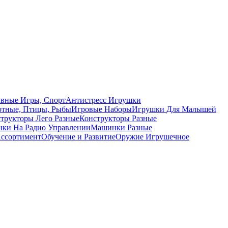
вные Игры, Спорт
Антистресс Игрушки
тные, Птицы, Рыбы
Игровые Наборы
Игрушки Для Малышей
трукторы Лего Разные
Конструкторы Разные
ки На Радио Управлении
Машинки Разные
ссортимент
Обучение и Развитие
Оружие Игрушечное