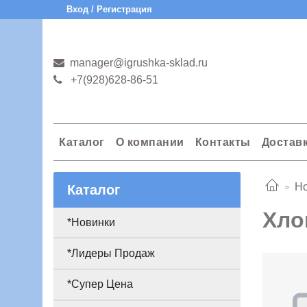
Вход / Регистрация
manager@igrushka-sklad.ru
+7(928)628-86-51
Каталог
О компании
Контакты
Достав
Но
Каталог
Хло
*Новинки
*Лидеры Продаж
*Супер Цена