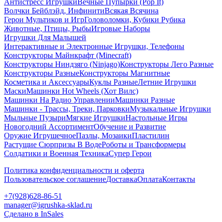
Антистресс Игрушки
Вечные Пупырки (Pop It)
Волчки Бейблэйд, Инфинити
Всякая Всячина
Герои Мультиков и Игр
Головоломки, Кубики Рубика
Животные, Птицы, Рыбы
Игровые Наборы
Игрушки Для Малышей
Интерактивные и Электронные Игрушки, Телефоны
Конструкторы Майнкрафт (Minecraft)
Конструкторы Ниндзяго (Ninjago)
Конструкторы Лего Разные
Конструкторы Разные
Конструкторы Магнитные
Косметика и Аксессуары
Куклы Разные
Летние Игрушки
Маски
Машинки Hot Wheels (Хот Вилс)
Машинки На Радио Управлении
Машинки Разные
Машинки - Трассы, Треки, Парковки
Музыкальные Игрушки
Мыльные Пузыри
Мягкие Игрушки
Настольные Игры
Новогодний Ассортимент
Обучение и Развитие
Оружие Игрушечное
Пазлы, Мозаики
Пластилин
Растущие Сюрпризы В Воде
Роботы и Трансформеры
Солдатики и Военная Техника
Супер Герои
Политика конфиденциальности и оферта
Пользовательское соглашение
Доставка
Оплата
Контакты
+7(928)628-86-51
manager@igrushka-sklad.ru
Сделано в InSales