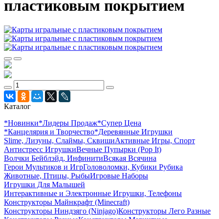
пластиковым покрытием
Каталог
*Новинки
*Лидеры Продаж
*Супер Цена
*Канцелярия и Творчество
*Деревянные Игрушки
Slime, Лизуны, Слаймы, Сквиши
Активные Игры, Спорт
Антистресс Игрушки
Вечные Пупырки (Pop It)
Волчки Бейблэйд, Инфинити
Всякая Всячина
Герои Мультиков и Игр
Головоломки, Кубики Рубика
Животные, Птицы, Рыбы
Игровые Наборы
Игрушки Для Малышей
Интерактивные и Электронные Игрушки, Телефоны
Конструкторы Майнкрафт (Minecraft)
Конструкторы Ниндзяго (Ninjago)
Конструкторы Лего Разные