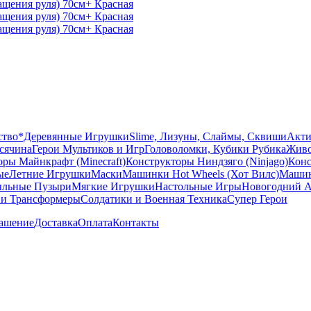
ство
*Деревянные Игрушки
Slime, Лизуны, Слаймы, Сквиши
Акти
сячина
Герои Мультиков и Игр
Головоломки, Кубики Рубика
Живо
ры Майнкрафт (Minecraft)
Конструкторы Ниндзяго (Ninjago)
Конс
ые
Летние Игрушки
Маски
Машинки Hot Wheels (Хот Вилс)
Машин
льные Пузыри
Мягкие Игрушки
Настольные Игры
Новогодний А
 и Трансформеры
Солдатики и Военная Техника
Супер Герои
лашение
Доставка
Оплата
Контакты