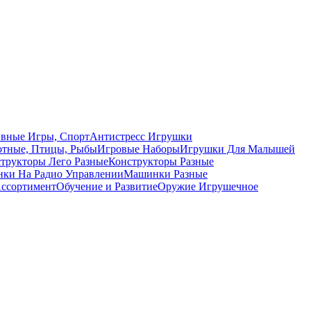
вные Игры, Спорт
Антистресс Игрушки
тные, Птицы, Рыбы
Игровые Наборы
Игрушки Для Малышей
трукторы Лего Разные
Конструкторы Разные
ки На Радио Управлении
Машинки Разные
ссортимент
Обучение и Развитие
Оружие Игрушечное