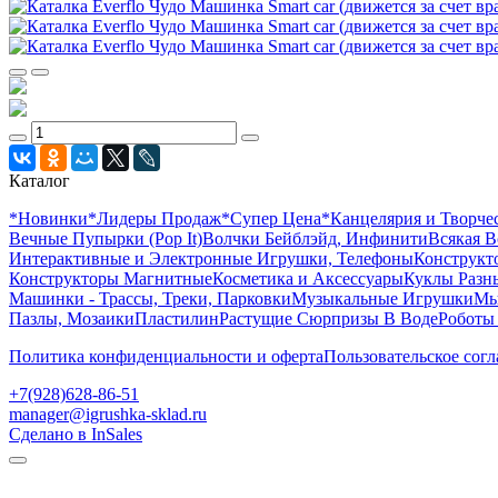
Каталог
*Новинки
*Лидеры Продаж
*Супер Цена
*Канцелярия и Творче
Вечные Пупырки (Pop It)
Волчки Бейблэйд, Инфинити
Всякая В
Интерактивные и Электронные Игрушки, Телефоны
Конструкто
Конструкторы Магнитные
Косметика и Аксессуары
Куклы Разн
Машинки - Трассы, Треки, Парковки
Музыкальные Игрушки
Мы
Пазлы, Мозаики
Пластилин
Растущие Сюрпризы В Воде
Роботы
Политика конфиденциальности и оферта
Пользовательское сог
+7(928)628-86-51
manager@igrushka-sklad.ru
Сделано в InSales