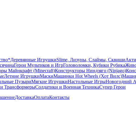
ство
*Деревянные Игрушки
Slime, Лизуны, Слаймы, Сквиши
Акти
сячина
Герои Мультиков и Игр
Головоломки, Кубики Рубика
Живо
ры Майнкрафт (Minecraft)
Конструкторы Ниндзяго (Ninjago)
Конс
ые
Летние Игрушки
Маски
Машинки Hot Wheels (Хот Вилс)
Машин
льные Пузыри
Мягкие Игрушки
Настольные Игры
Новогодний А
 и Трансформеры
Солдатики и Военная Техника
Супер Герои
лашение
Доставка
Оплата
Контакты