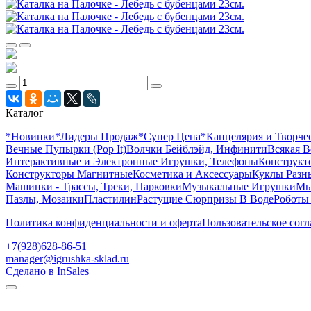
Каталог
*Новинки
*Лидеры Продаж
*Супер Цена
*Канцелярия и Творче
Вечные Пупырки (Pop It)
Волчки Бейблэйд, Инфинити
Всякая В
Интерактивные и Электронные Игрушки, Телефоны
Конструкто
Конструкторы Магнитные
Косметика и Аксессуары
Куклы Разн
Машинки - Трассы, Треки, Парковки
Музыкальные Игрушки
Мы
Пазлы, Мозаики
Пластилин
Растущие Сюрпризы В Воде
Роботы
Политика конфиденциальности и оферта
Пользовательское сог
+7(928)628-86-51
manager@igrushka-sklad.ru
Сделано в InSales