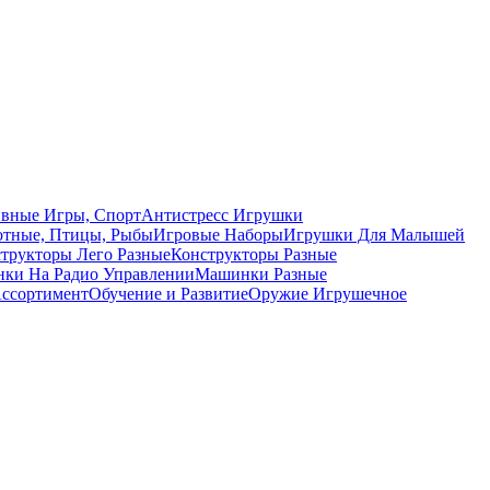
вные Игры, Спорт
Антистресс Игрушки
тные, Птицы, Рыбы
Игровые Наборы
Игрушки Для Малышей
трукторы Лего Разные
Конструкторы Разные
ки На Радио Управлении
Машинки Разные
ссортимент
Обучение и Развитие
Оружие Игрушечное