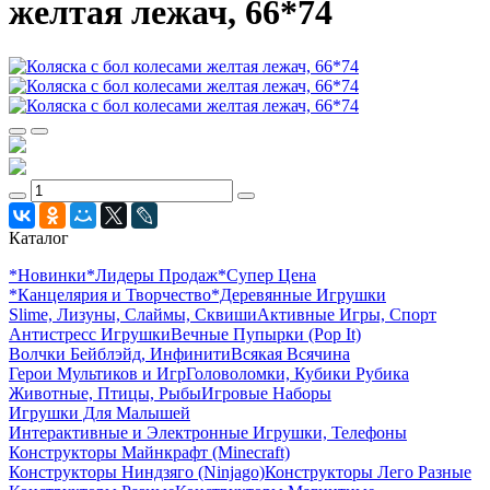
желтая лежач, 66*74
Каталог
*Новинки
*Лидеры Продаж
*Супер Цена
*Канцелярия и Творчество
*Деревянные Игрушки
Slime, Лизуны, Слаймы, Сквиши
Активные Игры, Спорт
Антистресс Игрушки
Вечные Пупырки (Pop It)
Волчки Бейблэйд, Инфинити
Всякая Всячина
Герои Мультиков и Игр
Головоломки, Кубики Рубика
Животные, Птицы, Рыбы
Игровые Наборы
Игрушки Для Малышей
Интерактивные и Электронные Игрушки, Телефоны
Конструкторы Майнкрафт (Minecraft)
Конструкторы Ниндзяго (Ninjago)
Конструкторы Лего Разные