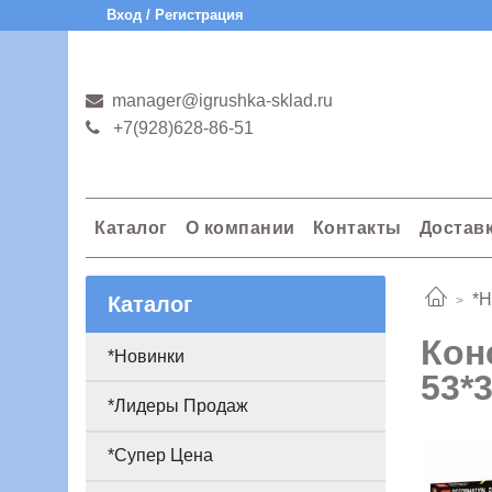
Вход / Регистрация
manager@igrushka-sklad.ru
+7(928)628-86-51
Каталог
О компании
Контакты
Достав
*Н
Каталог
Кон
*Новинки
53*
*Лидеры Продаж
*Супер Цена