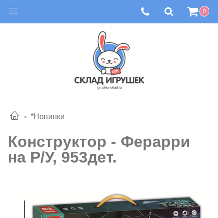
0
*Новинки
Конструктор - Ферарри
на Р/У, 953дет.