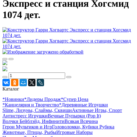
Экспресс и станция Хогсмид
1074 дет.
Каталог
*Новинки
*Лидеры Продаж
*Супер Цена
*Канцелярия и Творчество
*Деревянные Игрушки
Slime, Лизуны, Слаймы, Сквиши
Активные Игры, Спорт
Антистресс Игрушки
Вечные Пупырки (Pop It)
Волчки Бейблэйд, Инфинити
Всякая Всячина
Герои Мультиков и Игр
Головоломки, Кубики Рубика
Животные, Птицы, Рыбы
Игровые Наборы