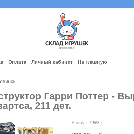
ка
Оплата
Личный кабинет
На главную
овинки
структор Гарри Поттер - В
артса, 211 дет.
Артикул:
11568.k