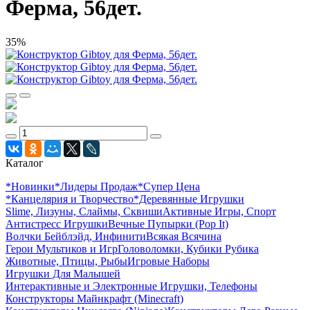
Ферма, 56дет.
35%
Каталог
*Новинки
*Лидеры Продаж
*Супер Цена
*Канцелярия и Творчество
*Деревянные Игрушки
Slime, Лизуны, Слаймы, Сквиши
Активные Игры, Спорт
Антистресс Игрушки
Вечные Пупырки (Pop It)
Волчки Бейблэйд, Инфинити
Всякая Всячина
Герои Мультиков и Игр
Головоломки, Кубики Рубика
Животные, Птицы, Рыбы
Игровые Наборы
Игрушки Для Малышей
Интерактивные и Электронные Игрушки, Телефоны
Конструкторы Майнкрафт (Minecraft)