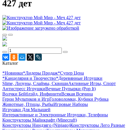
427 дет
Каталог
*Новинки
*Лидеры Продаж
*Супер Цена
*Канцелярия и Творчество
*Деревянные Игрушки
Slime, Лизуны, Слаймы, Сквиши
Активные Игры, Спорт
Антистресс Игрушки
Вечные Пупырки (Pop It)
Волчки Бейблэйд, Инфинити
Всякая Всячина
Герои Мультиков и Игр
Головоломки, Кубики Рубика
Животные, Птицы, Рыбы
Игровые Наборы
Игрушки Для Малышей
Интерактивные и Электронные Игрушки, Телефоны
Конструкторы Майнкрафт (Minecraft)
Конструкторы Ниндзяго (Ninjago)
Конструкторы Лего Разные