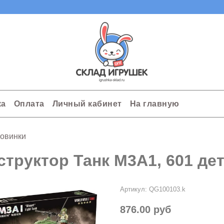
ка
Оплата
Личный кабинет
На главную
овинки
структор Танк M3A1, 601 дет
Артикул:
QG100103.k
876.00 руб