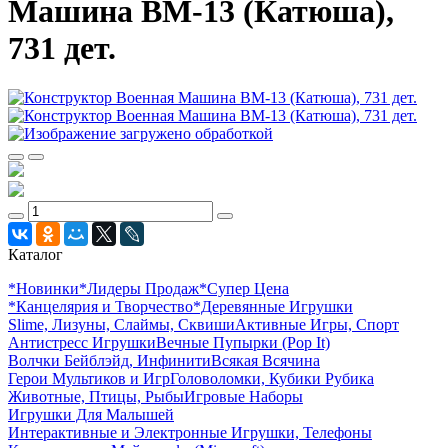
Машина ВМ-13 (Катюша),
731 дет.
Каталог
*Новинки
*Лидеры Продаж
*Супер Цена
*Канцелярия и Творчество
*Деревянные Игрушки
Slime, Лизуны, Слаймы, Сквиши
Активные Игры, Спорт
Антистресс Игрушки
Вечные Пупырки (Pop It)
Волчки Бейблэйд, Инфинити
Всякая Всячина
Герои Мультиков и Игр
Головоломки, Кубики Рубика
Животные, Птицы, Рыбы
Игровые Наборы
Игрушки Для Малышей
Интерактивные и Электронные Игрушки, Телефоны